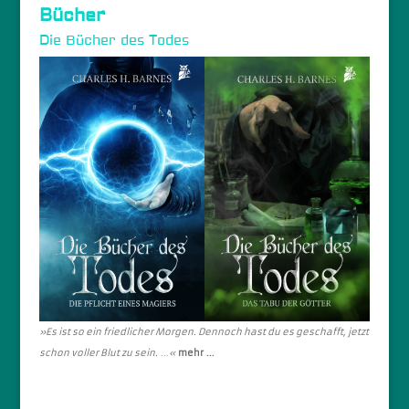
Bücher
Die Bücher des Todes
»
Es ist so ein friedlicher Morgen. Dennoch hast du es geschafft, jetzt
schon voller Blut zu sein.
...
«
mehr ...